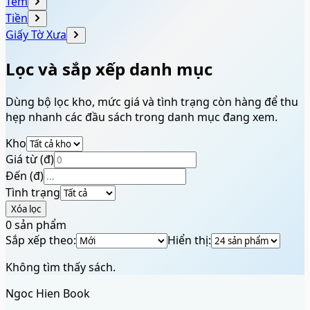
Tem
Tiền
Giấy Tờ Xưa
Lọc và sắp xếp danh mục
Dùng bộ lọc kho, mức giá và tình trạng còn hàng để thu
hẹp nhanh các đầu sách trong danh mục đang xem.
Kho
Giá từ (đ)
Đến (đ)
Tình trạng
Xóa lọc
0
sản phẩm
Sắp xếp theo:
Hiển thị:
Không tìm thấy sách.
Ngoc Hien Book