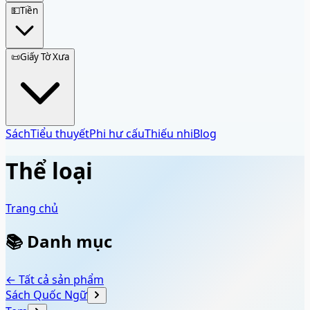
💵
Tiền
📜
Giấy Tờ Xưa
Sách
Tiểu thuyết
Phi hư cấu
Thiếu nhi
Blog
Thể loại
Trang chủ
📚 Danh mục
← Tất cả sản phẩm
Sách Quốc Ngữ