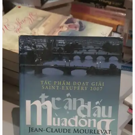
♡
🛒 Thêm vào giỏ
👁️ Xem chi tiết
"Hãy Đi Đặt Người Canh Gác"
Harper Lee
180.000đ
🛒 Thêm vào giỏ
Xem chi tiết
"Trận Đấu Mùa Đông"