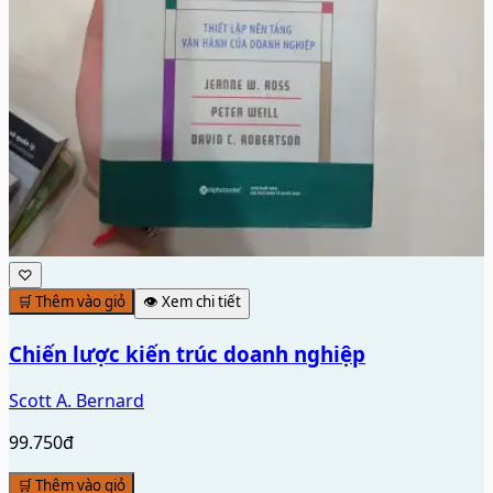
CẬU TÁM LỌ - BỬU ĐÌNH
BỬU ĐÌNH
168.000đ
🛒 Thêm vào giỏ
Xem chi tiết
Chiến lược kiến trúc doanh nghiệp