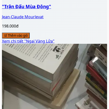
♡
🛒 Thêm vào giỏ
👁️ Xem chi tiết
"Trận Đấu Mùa Đông"