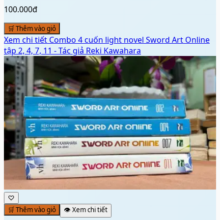
100.000đ
🛒 Thêm vào giỏ
Xem chi tiết
Combo 4 cuốn light novel Sword Art Online
tập 2, 4, 7, 11 - Tác giả Reki Kawahara
♡
🛒 Thêm vào giỏ
👁️ Xem chi tiết