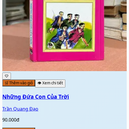
♡
🛒 Thêm vào giỏ
👁️ Xem chi tiết
Những Đứa Con Của Trời
Trần Quang Đạo
90.000đ