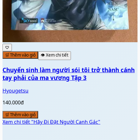
♡
🛒 Thêm vào giỏ
👁️ Xem chi tiết
Chuyển sinh làm người sói tôi trở thành cánh
tay phải của ma vương Tập 3
Hyougetsu
140.000đ
🛒 Thêm vào giỏ
Xem chi tiết
"Hãy Đi Đặt Người Canh Gác"