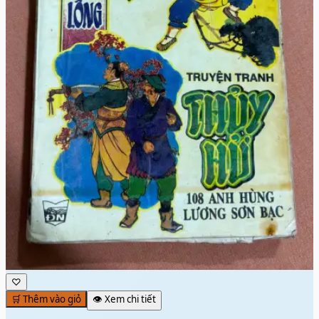
♡
🛒 Thêm vào giỏ
👁️ Xem chi tiết