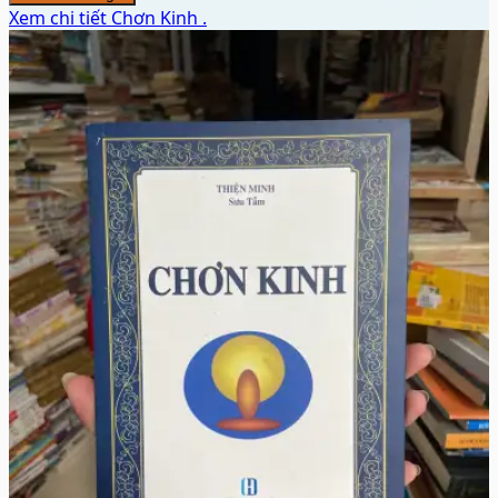
♡
🛒 Thêm vào giỏ
👁️ Xem chi tiết
Chiến lược kiến trúc doanh nghiệp
Scott A. Bernard
99.750đ
🛒 Thêm vào giỏ
Xem chi tiết
Chơn Kinh .