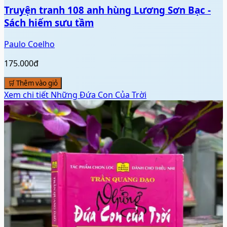
Truyện tranh 108 anh hùng Lương Sơn Bạc -
Sách hiếm sưu tầm
Paulo Coelho
175.000đ
🛒 Thêm vào giỏ
Xem chi tiết
Những Đứa Con Của Trời