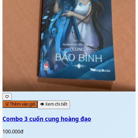
♡
🛒 Thêm vào giỏ
👁️ Xem chi tiết
Combo 3 cuốn cung hoàng đạo
100.000đ