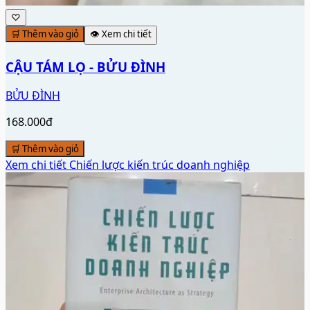
♡
🛒 Thêm vào giỏ
👁️ Xem chi tiết