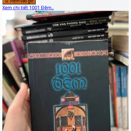
♡
🛒 Thêm vào giỏ
👁️ Xem chi tiết
"Ngai Vàng Lửa"
Rick Riordan
130.000đ
🛒 Thêm vào giỏ
Xem chi tiết
1001 Đêm..