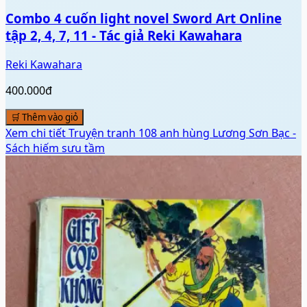
Combo 4 cuốn light novel Sword Art Online
tập 2, 4, 7, 11 - Tác giả Reki Kawahara
Reki Kawahara
400.000đ
🛒 Thêm vào giỏ
Xem chi tiết
Truyện tranh 108 anh hùng Lương Sơn Bạc -
Sách hiếm sưu tầm