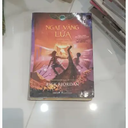
Jean-Claude Mourlevat
198.000đ
🛒 Thêm vào giỏ
Xem chi tiết
"Ngai Vàng Lửa"