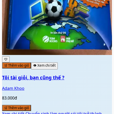
♡
🛒 Thêm vào giỏ
👁️ Xem chi tiết
Tôi tài giỏi, bạn cũng thế ?
Adam Khoo
83.000đ
🛒 Thêm vào giỏ
Xem chi tiết
Chuyển sinh làm người sói tôi trở thành