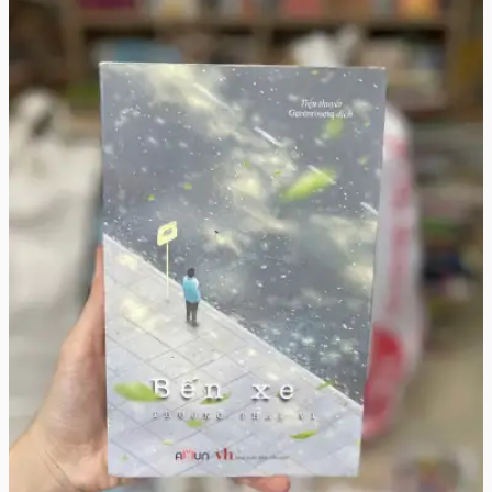
♡
🛒 Thêm vào giỏ
👁️ Xem chi tiết
1001 Đêm..
Nhiều tác giả
84.000đ
🛒 Thêm vào giỏ
Xem chi tiết
Bến Xe -Thương Thái Vi