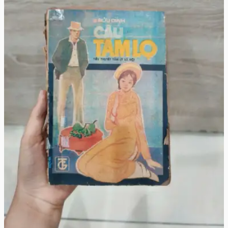
♡
🛒 Thêm vào giỏ
👁️ Xem chi tiết
Bến Xe -Thương Thái Vi
Thương Thái Vi
52.500đ
🛒 Thêm vào giỏ
Xem chi tiết
CẬU TÁM LỌ - BỬU ĐÌNH