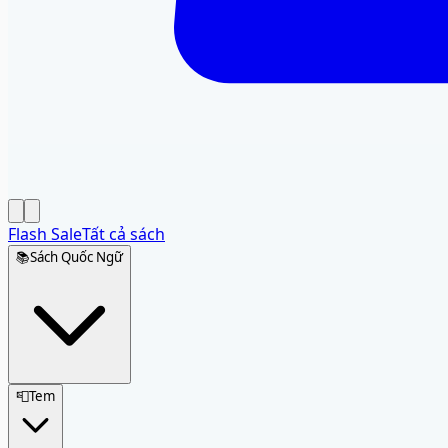
Flash Sale
Tất cả sách
📚
Sách Quốc Ngữ
📮
Tem