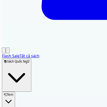
Flash Sale
Tất cả sách
📚
Sách Quốc Ngữ
📮
Tem