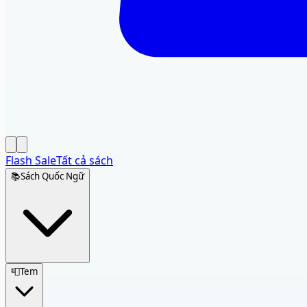
Flash Sale
Tất cả sách
📚
Sách Quốc Ngữ
📮
Tem