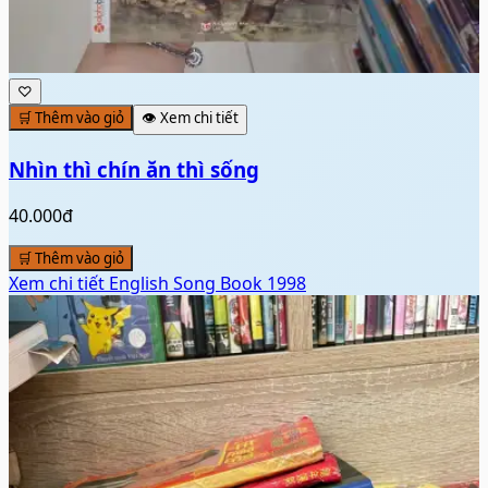
♡
🛒 Thêm vào giỏ
👁️ Xem chi tiết
Nhìn thì chín ăn thì sống
40.000đ
🛒 Thêm vào giỏ
Xem chi tiết
English Song Book 1998