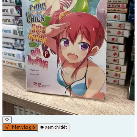
♡
🛒 Thêm vào giỏ
👁️ Xem chi tiết