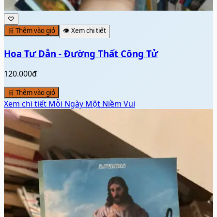
♡
🛒 Thêm vào giỏ
👁️ Xem chi tiết
Hoa Tư Dẫn - Đường Thất Công Tử
120.000đ
🛒 Thêm vào giỏ
Xem chi tiết
Mỗi Ngày Một Niềm Vui