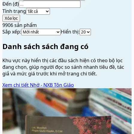
Đến (đ)
Tình trạng
Xóa lọc
9906
sản phẩm
Sắp xếp:
Hiển thị:
Danh sách sách đang có
Khu vực này hiển thị các đầu sách hiện có theo bộ lọc
đang chọn, giúp người đọc so sánh nhanh tiêu đề, tác
giả và mức giá trước khi mở trang chi tiết.
Xem chi tiết
Nhớ - NXB Tôn Giáo