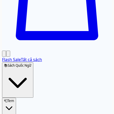
Flash Sale
Tất cả sách
📚
Sách Quốc Ngữ
📮
Tem