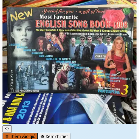
♡
🛒 Thêm vào giỏ
👁️ Xem chi tiết