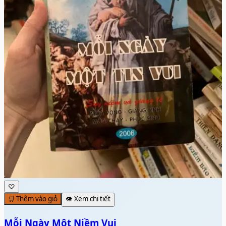
♡
🛒 Thêm vào giỏ
👁️ Xem chi tiết
Mỗi Ngày Một Niềm Vui