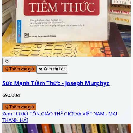
♡
🛒 Thêm vào giỏ
👁️ Xem chi tiết
Sức Mạnh Tiềm Thức - Joseph Murphyc
69.000đ
🛒 Thêm vào giỏ
Xem chi tiết
TÔN GIÁO THẾ GIỚI VÀ VIỆT NAM - MAI
THANH HẢI