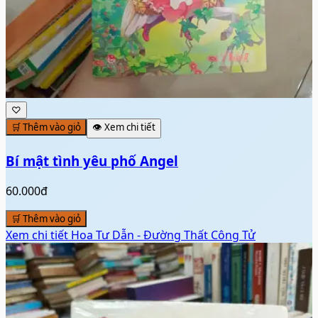
♡
🛒 Thêm vào giỏ
👁️ Xem chi tiết
Bí mật tình yêu phố Angel
60.000đ
🛒 Thêm vào giỏ
Xem chi tiết
Hoa Tư Dẫn - Đường Thất Công Tử