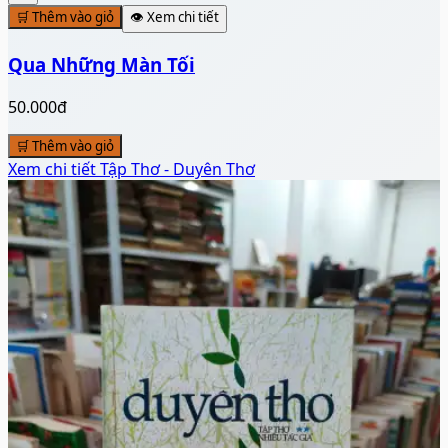
🛒 Thêm vào giỏ
👁️ Xem chi tiết
Qua Những Màn Tối
50.000đ
🛒 Thêm vào giỏ
Xem chi tiết
Tập Thơ - Duyên Thơ