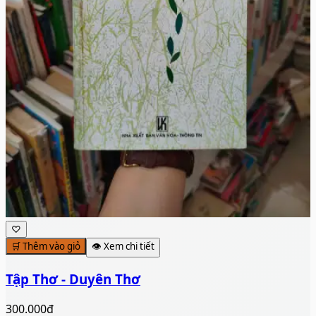
♡
🛒 Thêm vào giỏ
👁️ Xem chi tiết
Tập Thơ - Duyên Thơ
300.000đ