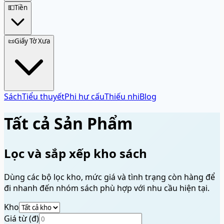
💵
Tiền
📜
Giấy Tờ Xưa
Sách
Tiểu thuyết
Phi hư cấu
Thiếu nhi
Blog
Tất cả Sản Phẩm
Lọc và sắp xếp kho sách
Dùng các bộ lọc kho, mức giá và tình trạng còn hàng để
đi nhanh đến nhóm sách phù hợp với nhu cầu hiện tại.
Kho
Giá từ (đ)