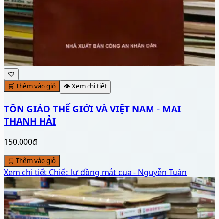
♡
🛒 Thêm vào giỏ
👁️ Xem chi tiết
TÔN GIÁO THẾ GIỚI VÀ VIỆT NAM - MAI
THANH HẢI
150.000đ
🛒 Thêm vào giỏ
Xem chi tiết
Chiếc lư đồng mắt cua - Nguyễn Tuân