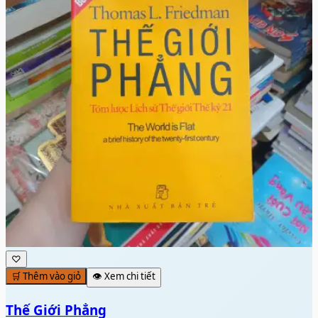
♡
🛒 Thêm vào giỏ
👁️ Xem chi tiết
Thế Giới Phẳng