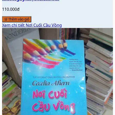
110.000đ
🛒 Thêm vào giỏ
Xem chi tiết
Nơi Cuối Cầu Vồng