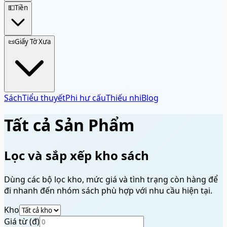
💵
Tiền
📜
Giấy Tờ Xưa
Sách
Tiểu thuyết
Phi hư cấu
Thiếu nhi
Blog
Tất cả Sản Phẩm
Lọc và sắp xếp kho sách
Dùng các bộ lọc kho, mức giá và tình trạng còn hàng để
đi nhanh đến nhóm sách phù hợp với nhu cầu hiện tại.
Kho
Giá từ (đ)