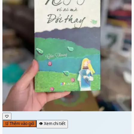
♡
🛒 Thêm vào giỏ
👁️ Xem chi tiết