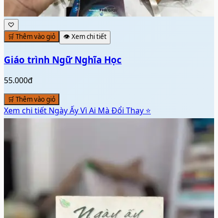
♡
🛒 Thêm vào giỏ
👁️ Xem chi tiết
Giáo trình Ngữ Nghĩa Học
55.000đ
🛒 Thêm vào giỏ
Xem chi tiết
Ngày Ấy Vì Ai Mà Đổi Thay ⭐