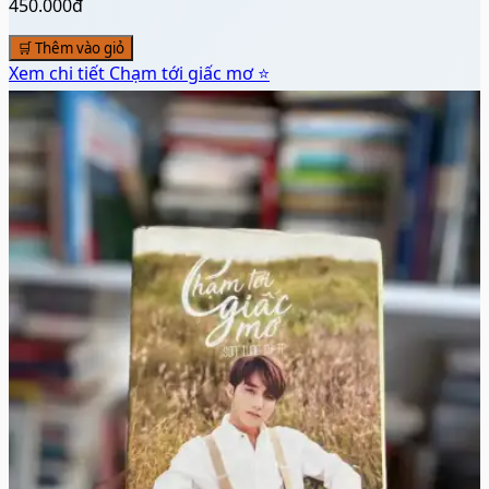
450.000đ
🛒 Thêm vào giỏ
Xem chi tiết
Chạm tới giấc mơ ⭐