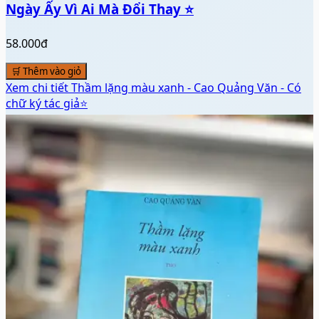
Ngày Ấy Vì Ai Mà Đổi Thay ⭐
58.000đ
🛒 Thêm vào giỏ
Xem chi tiết
Thầm lặng màu xanh - Cao Quảng Văn - Có
chữ ký tác giả⭐