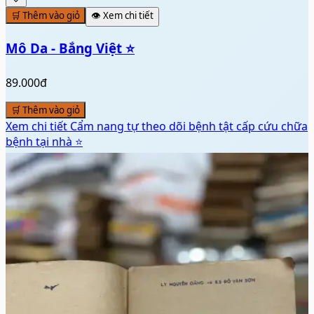
🛒 Thêm vào giỏ
👁️ Xem chi tiết
Mô Da - Bắng Việt ⭐
89.000đ
🛒 Thêm vào giỏ
Xem chi tiết
Cẩm nang tự theo dõi bệnh tật cấp cứu chữa
bệnh tại nhà ⭐