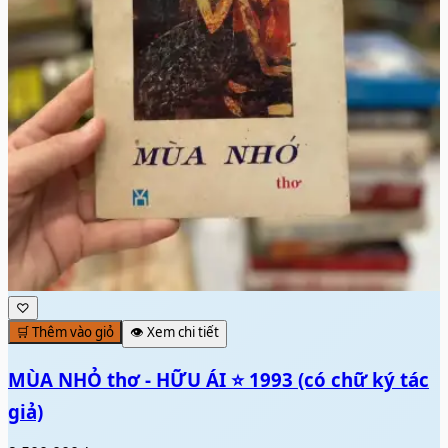
♡
🛒 Thêm vào giỏ
👁️ Xem chi tiết
MÙA NHỎ thơ - HỮU ÁI ⭐ 1993 (có chữ ký tác
giả)