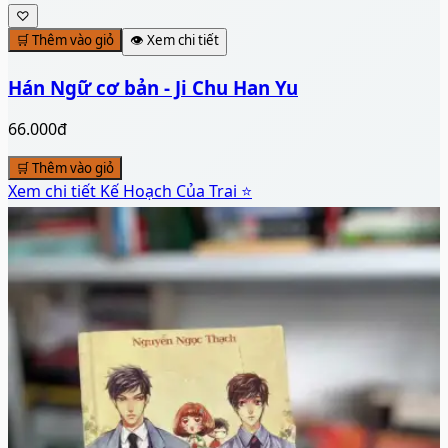
♡
🛒 Thêm vào giỏ
👁️ Xem chi tiết
Hán Ngữ cơ bản - Ji Chu Han Yu
66.000đ
🛒 Thêm vào giỏ
Xem chi tiết
Kế Hoạch Của Trai ⭐