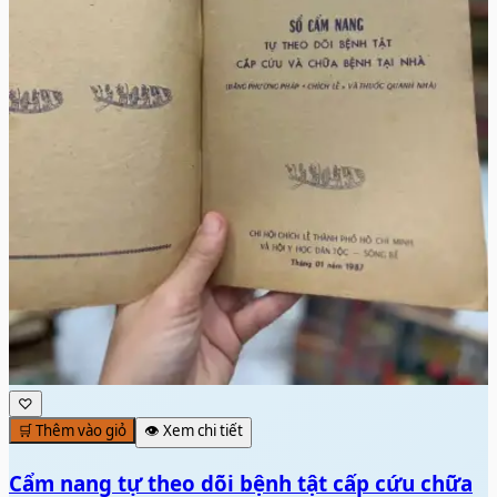
♡
🛒 Thêm vào giỏ
👁️ Xem chi tiết
Cẩm nang tự theo dõi bệnh tật cấp cứu chữa