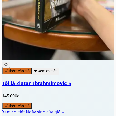
♡
🛒 Thêm vào giỏ
👁️ Xem chi tiết
Tôi là Zlatan Ibrahmimovic ⭐
145.000đ
🛒 Thêm vào giỏ
Xem chi tiết
Ngày sinh của gió ⭐