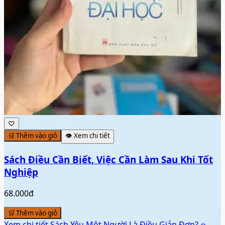
♡
🛒 Thêm vào giỏ
👁️ Xem chi tiết
Sách Điều Cần Biết, Việc Cần Làm Sau Khi Tốt
Nghiệp
68.000đ
🛒 Thêm vào giỏ
Xem chi tiết
Sách Yêu Một Người Là Điều Giản Đơn? ⭐