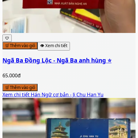
♡
🛒 Thêm vào giỏ
👁️ Xem chi tiết
Ngã Ba Đồng Lộc - Ngã Ba anh hùng ⭐
65.000đ
🛒 Thêm vào giỏ
Xem chi tiết
Hán Ngữ cơ bản - Ji Chu Han Yu