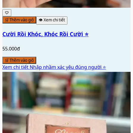
♡
🛒 Thêm vào giỏ
👁️ Xem chi tiết
Cười Rồi Khóc, Khóc Rồi Cười ⭐
55.000đ
🛒 Thêm vào giỏ
Xem chi tiết
Nhập nhầm xác yêu đúng người ⭐