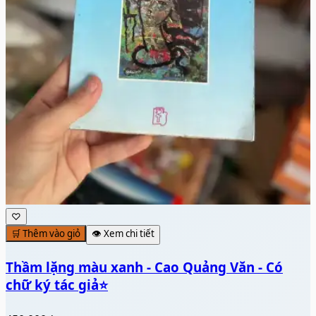
♡
🛒 Thêm vào giỏ
👁️ Xem chi tiết
Thầm lặng màu xanh - Cao Quảng Văn - Có
chữ ký tác giả⭐