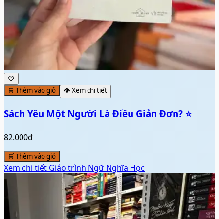
♡
🛒 Thêm vào giỏ
👁️ Xem chi tiết
Sách Yêu Một Người Là Điều Giản Đơn? ⭐
82.000đ
🛒 Thêm vào giỏ
Xem chi tiết
Giáo trình Ngữ Nghĩa Học