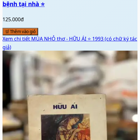
bệnh tại nhà ⭐
125.000đ
🛒 Thêm vào giỏ
Xem chi tiết
MÙA NHỎ thơ - HỮU ÁI ⭐ 1993 (có chữ ký tác
giả)