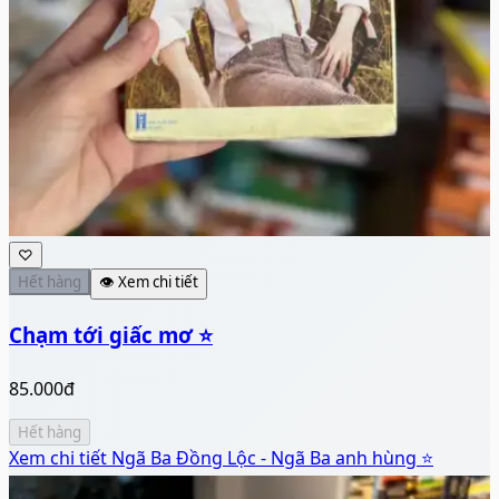
♡
Hết hàng
👁️ Xem chi tiết
Chạm tới giấc mơ ⭐
85.000đ
Hết hàng
Xem chi tiết
Ngã Ba Đồng Lộc - Ngã Ba anh hùng ⭐