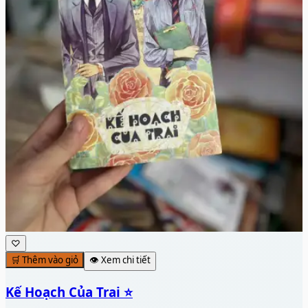
♡
🛒 Thêm vào giỏ
👁️ Xem chi tiết
Kế Hoạch Của Trai ⭐