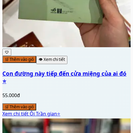
♡
🛒 Thêm vào giỏ
👁️ Xem chi tiết
Con đường này tiếp đến cửa miệng của ai đó
⭐
55.000đ
🛒 Thêm vào giỏ
Xem chi tiết
Ôi Trần gian⭐