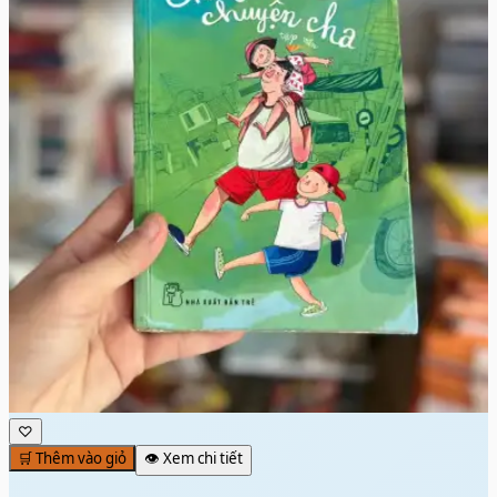
♡
🛒 Thêm vào giỏ
👁️ Xem chi tiết