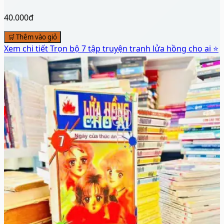
40.000đ
🛒 Thêm vào giỏ
Xem chi tiết
Trọn bộ 7 tập truyện tranh lửa hồng cho ai ⭐