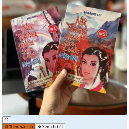
♡
🛒 Thêm vào giỏ
👁️ Xem chi tiết