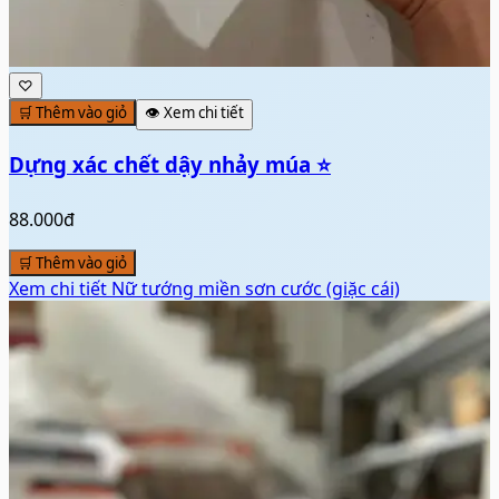
♡
🛒 Thêm vào giỏ
👁️ Xem chi tiết
Dựng xác chết dậy nhảy múa ⭐
88.000đ
🛒 Thêm vào giỏ
Xem chi tiết
Nữ tướng miền sơn cước (giặc cái)