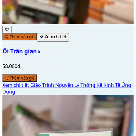
♡
🛒 Thêm vào giỏ
👁️ Xem chi tiết
Ôi Trần gian⭐
58.000đ
🛒 Thêm vào giỏ
Xem chi tiết
Giáo Trình Nguyên Lý Thống Kê Kinh Tế Ứng
Dụng