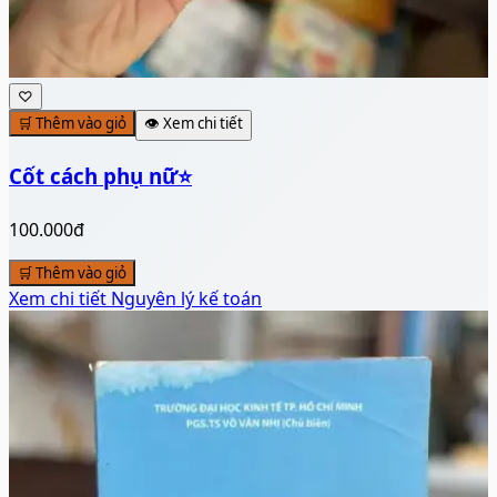
♡
🛒 Thêm vào giỏ
👁️ Xem chi tiết
Cốt cách phụ nữ⭐
100.000đ
🛒 Thêm vào giỏ
Xem chi tiết
Nguyên lý kế toán