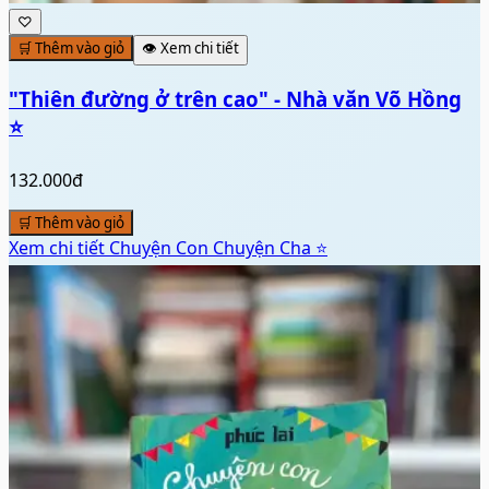
♡
🛒 Thêm vào giỏ
👁️ Xem chi tiết
"Thiên đường ở trên cao" - Nhà văn Võ Hồng
⭐
132.000đ
🛒 Thêm vào giỏ
Xem chi tiết
Chuyện Con Chuyện Cha ⭐