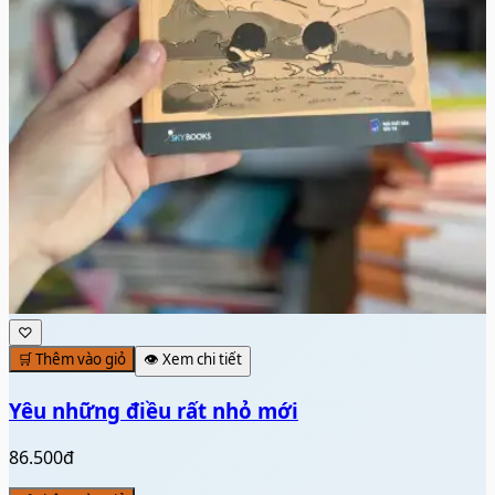
♡
🛒 Thêm vào giỏ
👁️ Xem chi tiết
Yêu những điều rất nhỏ mới
86.500đ