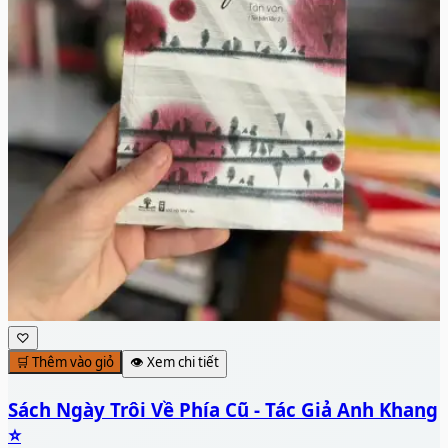
♡
🛒 Thêm vào giỏ
👁️ Xem chi tiết
Sách Ngày Trôi Về Phía Cũ - Tác Giả Anh Khang
⭐