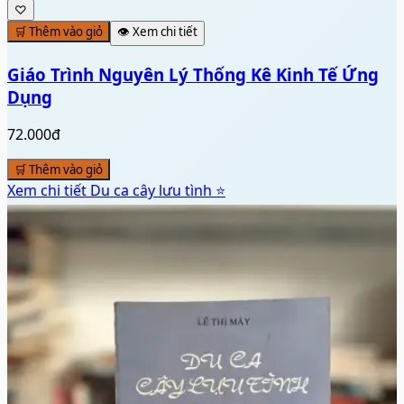
♡
🛒 Thêm vào giỏ
👁️ Xem chi tiết
Giáo Trình Nguyên Lý Thống Kê Kinh Tế Ứng
Dụng
72.000đ
🛒 Thêm vào giỏ
Xem chi tiết
Du ca cây lưu tình ⭐