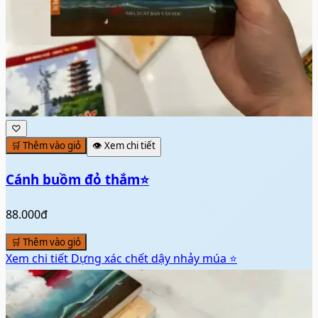
♡
🛒 Thêm vào giỏ
👁️ Xem chi tiết
Cánh buồm đỏ thắm⭐
88.000đ
🛒 Thêm vào giỏ
Xem chi tiết
Dựng xác chết dậy nhảy múa ⭐