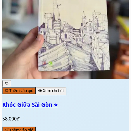
♡
🛒 Thêm vào giỏ
👁️ Xem chi tiết
Khóc Giữa Sài Gòn ⭐
58.000đ
🛒 Thêm vào giỏ