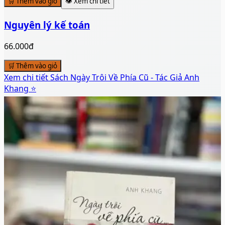
🛒 Thêm vào giỏ
👁️ Xem chi tiết
Nguyên lý kế toán
66.000đ
🛒 Thêm vào giỏ
Xem chi tiết
Sách Ngày Trôi Về Phía Cũ - Tác Giả Anh
Khang ⭐