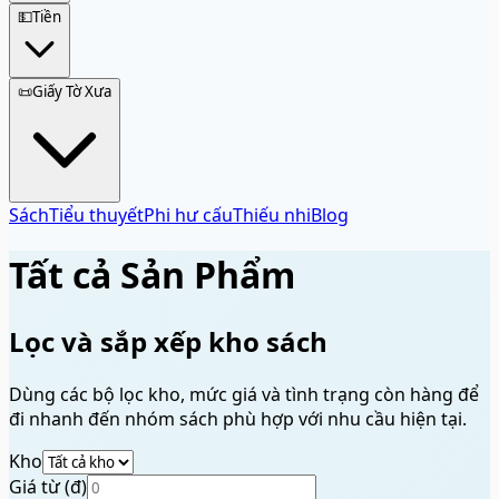
💵
Tiền
📜
Giấy Tờ Xưa
Sách
Tiểu thuyết
Phi hư cấu
Thiếu nhi
Blog
Tất cả Sản Phẩm
Lọc và sắp xếp kho sách
Dùng các bộ lọc kho, mức giá và tình trạng còn hàng để
đi nhanh đến nhóm sách phù hợp với nhu cầu hiện tại.
Kho
Giá từ (đ)