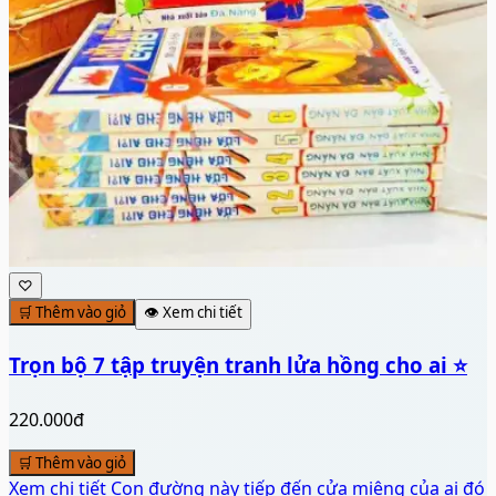
♡
🛒 Thêm vào giỏ
👁️ Xem chi tiết
Trọn bộ 7 tập truyện tranh lửa hồng cho ai ⭐
220.000đ
🛒 Thêm vào giỏ
Xem chi tiết
Con đường này tiếp đến cửa miệng của ai đó