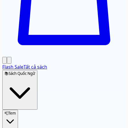
Flash Sale
Tất cả sách
📚
Sách Quốc Ngữ
📮
Tem