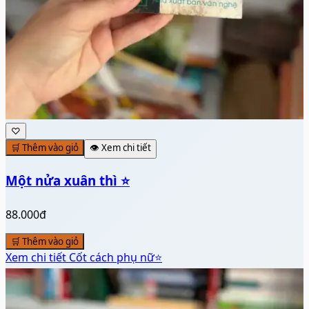
♡
🛒 Thêm vào giỏ
👁️ Xem chi tiết
Một nửa xuân thì ⭐
88.000đ
🛒 Thêm vào giỏ
Xem chi tiết
Cốt cách phụ nữ⭐