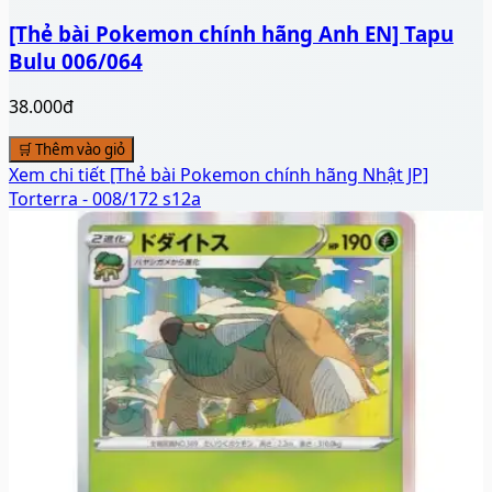
[Thẻ bài Pokemon chính hãng Anh EN] Tapu
Bulu 006/064
38.000đ
🛒 Thêm vào giỏ
Xem chi tiết
[Thẻ bài Pokemon chính hãng Nhật JP]
Torterra - 008/172 s12a