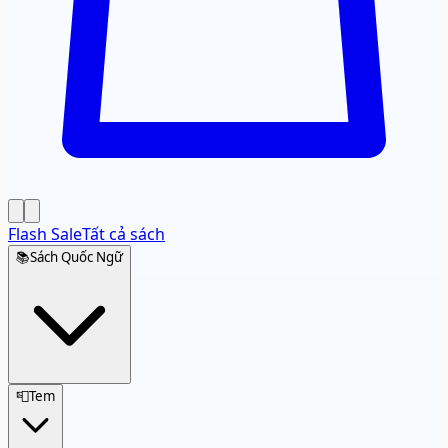
Flash Sale
Tất cả sách
📚
Sách Quốc Ngữ
📮
Tem