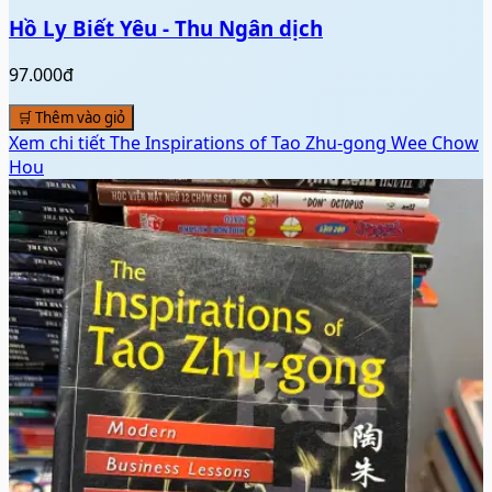
Hồ Ly Biết Yêu - Thu Ngân dịch
97.000đ
🛒 Thêm vào giỏ
Xem chi tiết
The Inspirations of Tao Zhu-gong Wee Chow
Hou