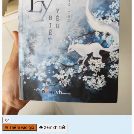
♡
🛒 Thêm vào giỏ
👁️ Xem chi tiết