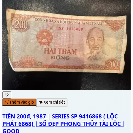
♡
🛒 Thêm vào giỏ
👁️ Xem chi tiết
TIỀN 200đ, 1987 | SERIES SP 9416868 ( LỘC
PHÁT 6868) | SỐ ĐẸP PHONG THỦY TÀI LỘC |
GOOD