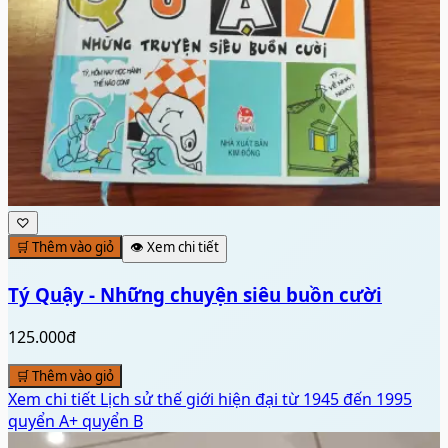
♡
🛒 Thêm vào giỏ
👁️ Xem chi tiết
Tý Quậy - Những chuyện siêu buồn cười
125.000đ
🛒 Thêm vào giỏ
Xem chi tiết
Lịch sử thế giới hiện đại từ 1945 đến 1995
quyển A+ quyển B