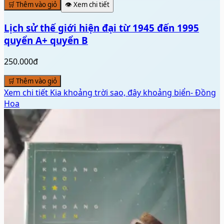
🛒 Thêm vào giỏ
👁️ Xem chi tiết
Lịch sử thế giới hiện đại từ 1945 đến 1995
quyển A+ quyển B
250.000đ
🛒 Thêm vào giỏ
Xem chi tiết
Kia khoảng trời sao, đây khoảng biển- Đồng
Hoa