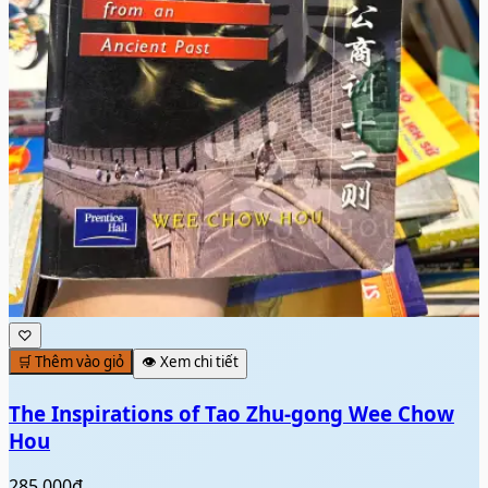
♡
🛒 Thêm vào giỏ
👁️ Xem chi tiết
The Inspirations of Tao Zhu-gong Wee Chow
Hou
285.000đ