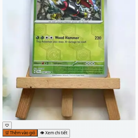
♡
🛒 Thêm vào giỏ
👁️ Xem chi tiết