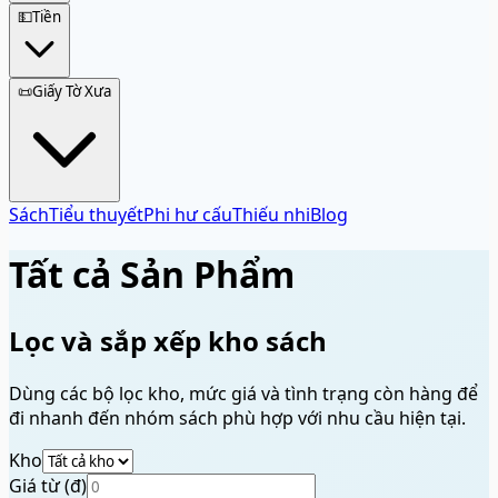
💵
Tiền
📜
Giấy Tờ Xưa
Sách
Tiểu thuyết
Phi hư cấu
Thiếu nhi
Blog
Tất cả Sản Phẩm
Lọc và sắp xếp kho sách
Dùng các bộ lọc kho, mức giá và tình trạng còn hàng để
đi nhanh đến nhóm sách phù hợp với nhu cầu hiện tại.
Kho
Giá từ (đ)