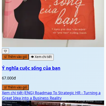
♡
🛒 Thêm vào giỏ
👁️ Xem chi tiết
Ý nghĩa cuộc sống của bạn
67.000đ
🛒 Thêm vào giỏ
Xem chi tiết
(ENG) Roadmap To Strategic HR - Turning a
Great Idea into a Business Reality