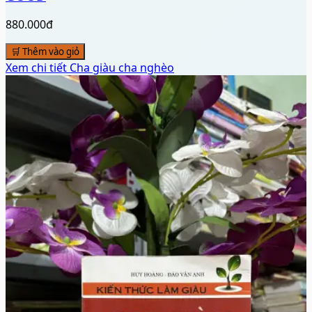
880.000đ
🛒 Thêm vào giỏ
Xem chi tiết
Cha giàu cha nghèo