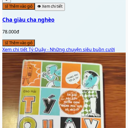
🛒 Thêm vào giỏ
👁️ Xem chi tiết
Cha giàu cha nghèo
78.000đ
🛒 Thêm vào giỏ
Xem chi tiết
Tý Quậy - Những chuyện siêu buồn cười