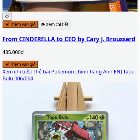
♡
🛒 Thêm vào giỏ
👁️ Xem chi tiết
From CINDERELLA to CEO by Cary J. Broussard
485.000đ
🛒 Thêm vào giỏ
Xem chi tiết
[Thẻ bài Pokemon chính hãng Anh EN] Tapu
Bulu 006/064