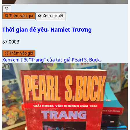
♡
🛒 Thêm vào giỏ
👁️ Xem chi tiết
Thời gian để yêu- Hamlet Trương
57.000đ
🛒 Thêm vào giỏ
Xem chi tiết
"Trang" của tác giả Pearl S. Buck.