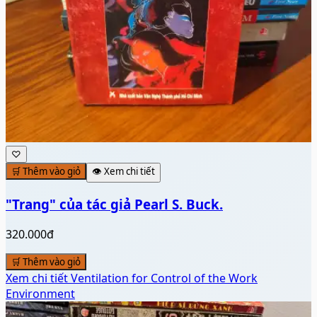
♡
🛒 Thêm vào giỏ
👁️ Xem chi tiết
"Trang" của tác giả Pearl S. Buck.
320.000đ
🛒 Thêm vào giỏ
Xem chi tiết
Ventilation for Control of the Work
Environment