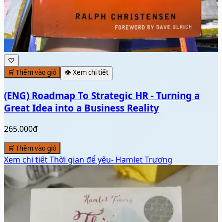
♡
🛒 Thêm vào giỏ
👁️ Xem chi tiết
(ENG) Roadmap To Strategic HR - Turning a
Great Idea into a Business Reality
265.000đ
🛒 Thêm vào giỏ
Xem chi tiết
Thời gian để yêu- Hamlet Trương