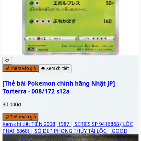
♡
🛒 Thêm vào giỏ
👁️ Xem chi tiết
[Thẻ bài Pokemon chính hãng Nhật JP]
Torterra - 008/172 s12a
30.000đ
🛒 Thêm vào giỏ
Xem chi tiết
TIỀN 200đ, 1987 | SERIES SP 9416868 ( LỘC
PHÁT 6868) | SỐ ĐẸP PHONG THỦY TÀI LỘC | GOOD