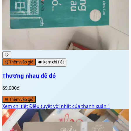
♡
🛒 Thêm vào giỏ
👁️ Xem chi tiết
Thương nhau để đó
69.000đ
🛒 Thêm vào giỏ
Xem chi tiết
Điều tuyệt vời nhất của thanh xuân 1