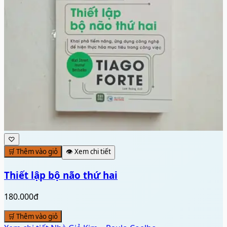
♡
🛒 Thêm vào giỏ
👁️ Xem chi tiết
Thiết lập bộ não thứ hai
180.000đ
🛒 Thêm vào giỏ
Xem chi tiết
Nhà Giả Kim – Paulo Coelho