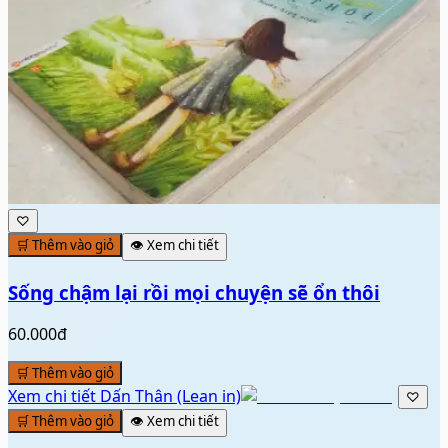
♡
🛒 Thêm vào giỏ
👁️ Xem chi tiết
Sống chậm lại rồi mọi chuyện sẽ ổn thôi
60.000đ
🛒 Thêm vào giỏ
Xem chi tiết
Dấn Thân (Lean in)
♡
🛒 Thêm vào giỏ
👁️ Xem chi tiết