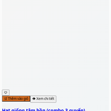
♡
🛒 Thêm vào giỏ
👁️ Xem chi tiết
Hạt giống tâm hồn (combo 3 quyển)
138.000đ
🛒 Thêm vào giỏ
Xem chi tiết
Hạ Cánh Cuối Năm