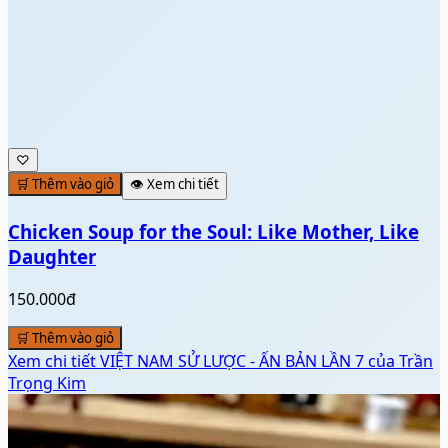
♡
🛒 Thêm vào giỏ
👁️ Xem chi tiết
Chicken Soup for the Soul: Like Mother, Like
Daughter
150.000đ
🛒 Thêm vào giỏ
Xem chi tiết
VIỆT NAM SỬ LƯỢC - ẤN BẢN LẦN 7 của Trần
Trọng Kim