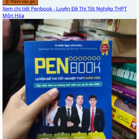
♡
🛒 Thêm vào giỏ
👁️ Xem chi tiết
Penbook - Luyện Đề Thi Tốt Nghiệp THPT Môn