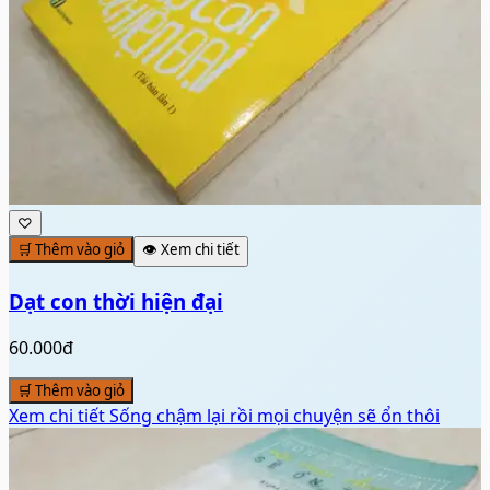
♡
🛒 Thêm vào giỏ
👁️ Xem chi tiết
Dạt con thời hiện đại
60.000đ
🛒 Thêm vào giỏ
Xem chi tiết
Sống chậm lại rồi mọi chuyện sẽ ổn thôi