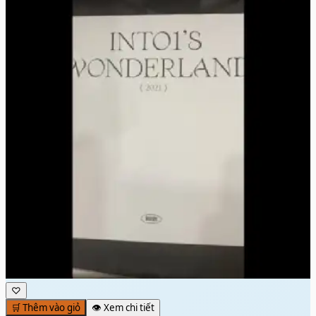
♡
🛒 Thêm vào giỏ
👁️ Xem chi tiết
INTO1 《INTO1'S WONDERLAND 2021》đầy đủ
phụ kiện , đĩa album...
300.000đ
🛒 Thêm vào giỏ