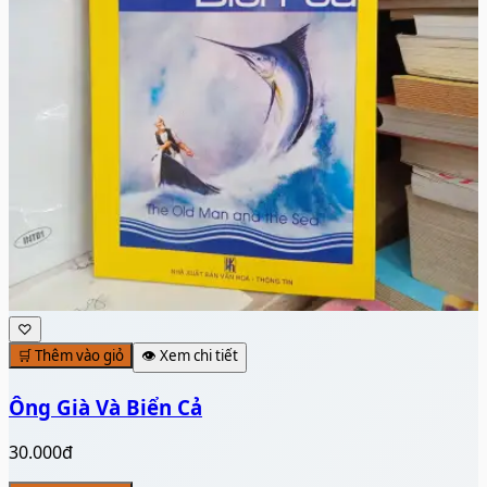
♡
🛒 Thêm vào giỏ
👁️ Xem chi tiết
Ông Già Và Biển Cả
30.000đ