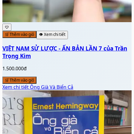
♡
🛒 Thêm vào giỏ
👁️ Xem chi tiết
VIỆT NAM SỬ LƯỢC - ẤN BẢN LẦN 7 của Trần
Trọng Kim
1.500.000đ
🛒 Thêm vào giỏ
Xem chi tiết
Ông Già Và Biển Cả