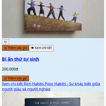
♡
🛒 Thêm vào giỏ
👁️ Xem chi tiết
Bí ẩn thứ tự sinh
200.000đ
🛒 Thêm vào giỏ
Xem chi tiết
Rich Habits Poor Habits - Sự khác biệt giữa
người giàu và người nghèo