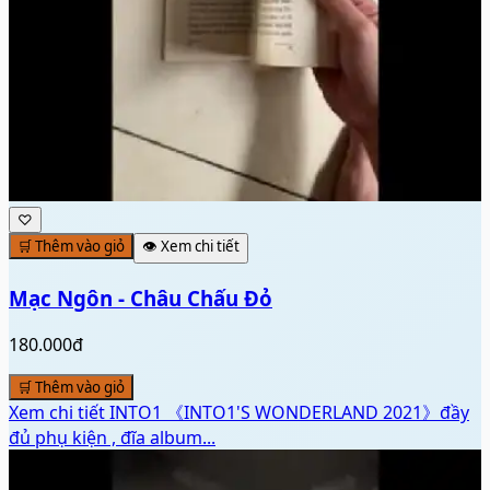
♡
🛒 Thêm vào giỏ
👁️ Xem chi tiết
Mạc Ngôn - Châu Chấu Đỏ
180.000đ
🛒 Thêm vào giỏ
Xem chi tiết
INTO1 《INTO1'S WONDERLAND 2021》đầy
đủ phụ kiện , đĩa album...