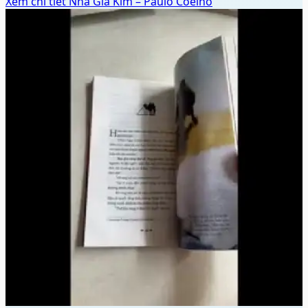
♡
🛒 Thêm vào giỏ
👁️ Xem chi tiết
Nhà Giả Kim – Paulo Coelho
40.000đ