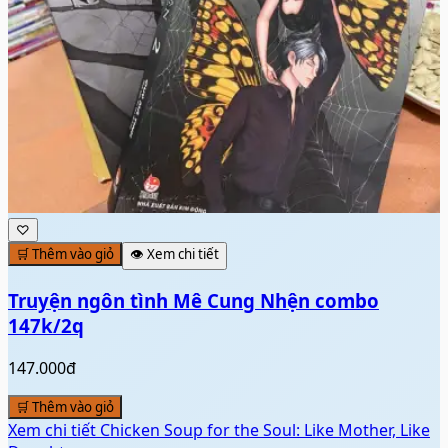
♡
🛒 Thêm vào giỏ
👁️ Xem chi tiết
Truyện ngôn tình Mê Cung Nhện combo
147k/2q
147.000đ
🛒 Thêm vào giỏ
Xem chi tiết
Chicken Soup for the Soul: Like Mother, Like