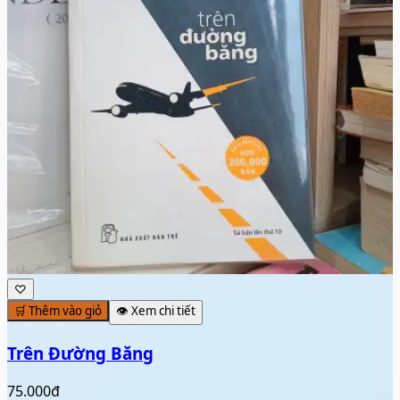
♡
🛒 Thêm vào giỏ
👁️ Xem chi tiết
Trên Đường Băng
75.000đ