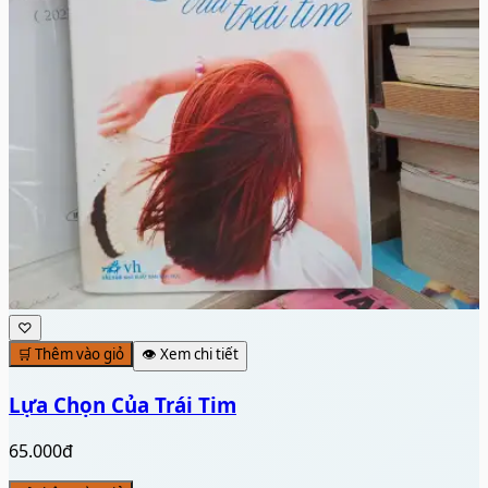
♡
🛒 Thêm vào giỏ
👁️ Xem chi tiết
Lựa Chọn Của Trái Tim
65.000đ
🛒 Thêm vào giỏ
Xem chi tiết
Penbook - Luyện Đề Thi Tốt Nghiệp THPT
Môn Hóa