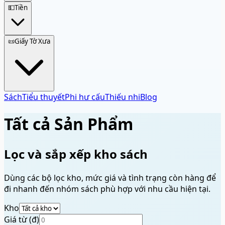
💵
Tiền
📜
Giấy Tờ Xưa
Sách
Tiểu thuyết
Phi hư cấu
Thiếu nhi
Blog
Tất cả Sản Phẩm
Lọc và sắp xếp kho sách
Dùng các bộ lọc kho, mức giá và tình trạng còn hàng để
đi nhanh đến nhóm sách phù hợp với nhu cầu hiện tại.
Kho
Giá từ (đ)