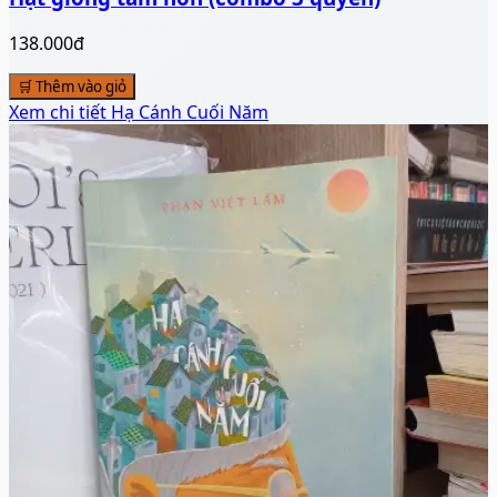
♡
🛒 Thêm vào giỏ
👁️ Xem chi tiết