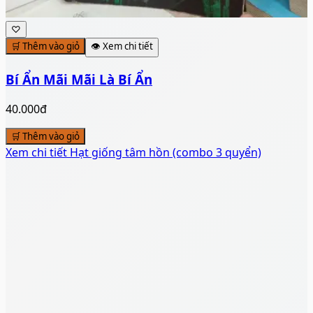
♡
🛒 Thêm vào giỏ
👁️ Xem chi tiết
Bí Ẩn Mãi Mãi Là Bí Ẩn
40.000đ
🛒 Thêm vào giỏ
Xem chi tiết
Hạt giống tâm hồn (combo 3 quyển)