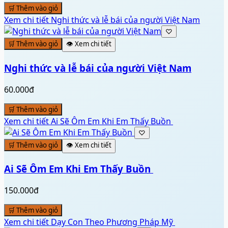
🛒 Thêm vào giỏ
Xem chi tiết
Nghi thức và lễ bái của người Việt Nam
♡
🛒 Thêm vào giỏ
👁️ Xem chi tiết
Nghi thức và lễ bái của người Việt Nam
60.000đ
🛒 Thêm vào giỏ
Xem chi tiết
Ai Sẽ Ôm Em Khi Em Thấy Buồn ️
♡
🛒 Thêm vào giỏ
👁️ Xem chi tiết
Ai Sẽ Ôm Em Khi Em Thấy Buồn ️
150.000đ
🛒 Thêm vào giỏ
Xem chi tiết
Dạy Con Theo Phương Pháp Mỹ ️