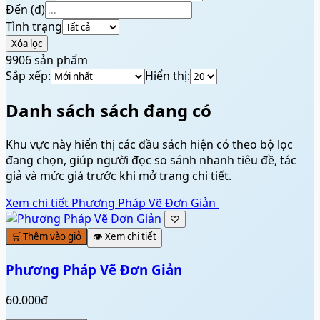
Đến (đ)
Tình trạng
Xóa lọc
9906
sản phẩm
Sắp xếp:
Hiển thị:
Danh sách sách đang có
Khu vực này hiển thị các đầu sách hiện có theo bộ lọc
đang chọn, giúp người đọc so sánh nhanh tiêu đề, tác
giả và mức giá trước khi mở trang chi tiết.
Xem chi tiết
Phương Pháp Vẽ Đơn Giản ️
♡
🛒 Thêm vào giỏ
👁️ Xem chi tiết
Phương Pháp Vẽ Đơn Giản ️
60.000đ