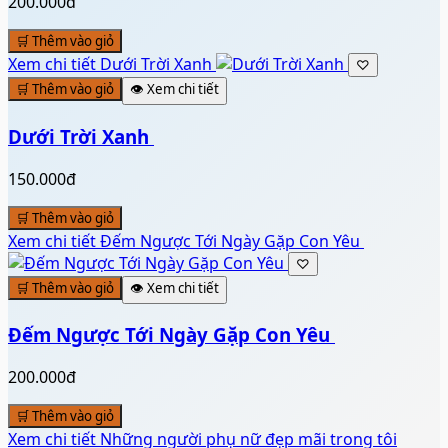
200.000đ
🛒 Thêm vào giỏ
Xem chi tiết
Dưới Trời Xanh ️
♡
🛒 Thêm vào giỏ
👁️ Xem chi tiết
Dưới Trời Xanh ️
150.000đ
🛒 Thêm vào giỏ
Xem chi tiết
Đếm Ngược Tới Ngày Gặp Con Yêu ️
♡
🛒 Thêm vào giỏ
👁️ Xem chi tiết
Đếm Ngược Tới Ngày Gặp Con Yêu ️
200.000đ
🛒 Thêm vào giỏ
Xem chi tiết
Những người phụ nữ đẹp mãi trong tôi