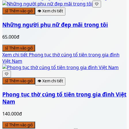
♡
🛒 Thêm vào giỏ
👁️ Xem chi tiết
Những người phụ nữ đẹp mãi trong tôi
65.000đ
🛒 Thêm vào giỏ
Xem chi tiết
Phong tục thờ cúng tổ tiên trong gia đình
Việt Nam
♡
🛒 Thêm vào giỏ
👁️ Xem chi tiết
Phong tục thờ cúng tổ tiên trong gia đình Việt
Nam
140.000đ
🛒 Thêm vào giỏ