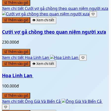
🛒 Thêm vào giỏ
Xem chi tiết
Cưới vợ gả chồng theo quan niệm người xưa
♡
🛒 Thêm vào giỏ
👁️ Xem chi tiết
Cưới vợ gả chồng theo quan niệm người xưa
230.000đ
🛒 Thêm vào giỏ
Xem chi tiết
Hoa Linh Lan ️
♡
🛒 Thêm vào giỏ
👁️ Xem chi tiết
Hoa Linh Lan ️
100.000đ
🛒 Thêm vào giỏ
Xem chi tiết
Ông Già Và Biển Cả ️
♡