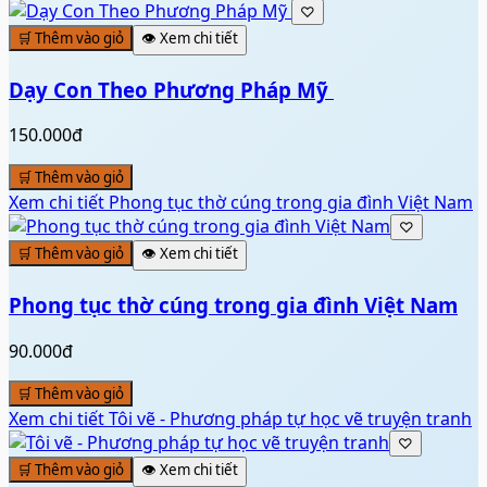
♡
🛒 Thêm vào giỏ
👁️ Xem chi tiết
Dạy Con Theo Phương Pháp Mỹ ️
150.000đ
🛒 Thêm vào giỏ
Xem chi tiết
Phong tục thờ cúng trong gia đình Việt Nam
♡
🛒 Thêm vào giỏ
👁️ Xem chi tiết
Phong tục thờ cúng trong gia đình Việt Nam
90.000đ
🛒 Thêm vào giỏ
Xem chi tiết
Tôi vẽ - Phương pháp tự học vẽ truyện tranh
♡
🛒 Thêm vào giỏ
👁️ Xem chi tiết