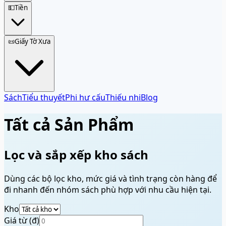
💵
Tiền
📜
Giấy Tờ Xưa
Sách
Tiểu thuyết
Phi hư cấu
Thiếu nhi
Blog
Tất cả Sản Phẩm
Lọc và sắp xếp kho sách
Dùng các bộ lọc kho, mức giá và tình trạng còn hàng để
đi nhanh đến nhóm sách phù hợp với nhu cầu hiện tại.
Kho
Giá từ (đ)