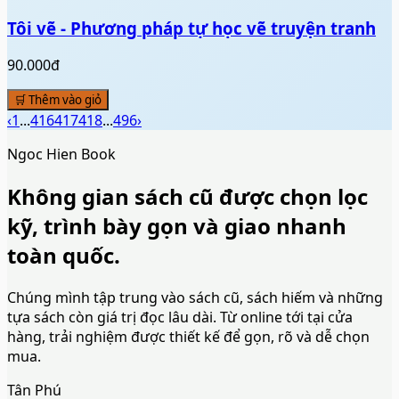
Tôi vẽ - Phương pháp tự học vẽ truyện tranh
90.000đ
🛒 Thêm vào giỏ
‹
1
...
416
417
418
...
496
›
Ngoc Hien Book
Không gian sách cũ được chọn lọc
kỹ, trình bày gọn và giao nhanh
toàn quốc.
Chúng mình tập trung vào sách cũ, sách hiếm và những
tựa sách còn giá trị đọc lâu dài. Từ online tới tại cửa
hàng, trải nghiệm được thiết kế để gọn, rõ và dễ chọn
mua.
Tân Phú