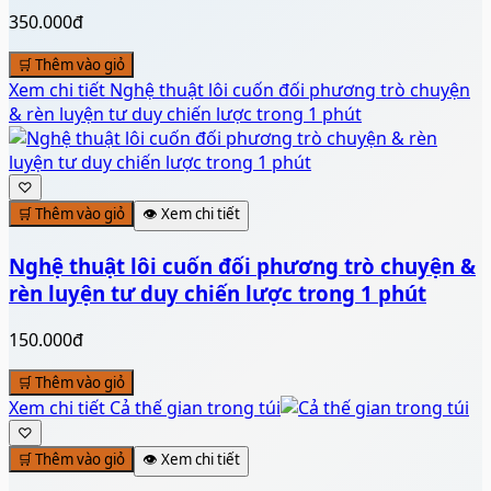
350.000đ
🛒 Thêm vào giỏ
Xem chi tiết
Nghệ thuật lôi cuốn đối phương trò chuyện
& rèn luyện tư duy chiến lược trong 1 phút
♡
🛒 Thêm vào giỏ
👁️ Xem chi tiết
Nghệ thuật lôi cuốn đối phương trò chuyện &
rèn luyện tư duy chiến lược trong 1 phút
150.000đ
🛒 Thêm vào giỏ
Xem chi tiết
Cả thế gian trong túi
♡
🛒 Thêm vào giỏ
👁️ Xem chi tiết