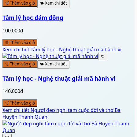
🛒 Thêm vào giỏ
👁️ Xem chi tiết
Tâm lý học đám đông
100.000đ
🛒 Thêm vào giỏ
Xem chi tiết
Tâm lý học - Nghệ thuật giải mã hành vi
♡
🛒 Thêm vào giỏ
👁️ Xem chi tiết
Tâm lý học - Nghệ thuật giải mã hành vi
140.000đ
🛒 Thêm vào giỏ
Xem chi tiết
Người đẹp nghi tàm cuộc đời và thơ Bà
Huyện Thanh Quan