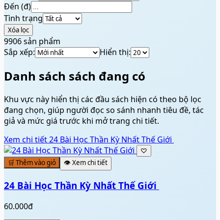
Đến (đ)
Tình trạng
Xóa lọc
9906
sản phẩm
Sắp xếp:
Hiển thị:
Danh sách sách đang có
Khu vực này hiển thị các đầu sách hiện có theo bộ lọc
đang chọn, giúp người đọc so sánh nhanh tiêu đề, tác
giả và mức giá trước khi mở trang chi tiết.
Xem chi tiết
24 Bài Học Thần Kỳ Nhất Thế Giới ️
♡
🛒 Thêm vào giỏ
👁️ Xem chi tiết
24 Bài Học Thần Kỳ Nhất Thế Giới ️
60.000đ