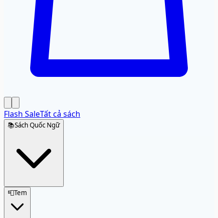
Flash Sale
Tất cả sách
📚
Sách Quốc Ngữ
📮
Tem