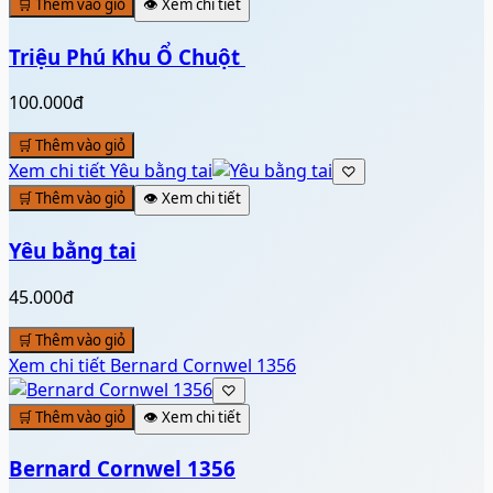
🛒 Thêm vào giỏ
👁️ Xem chi tiết
Triệu Phú Khu Ổ Chuột ️
100.000đ
🛒 Thêm vào giỏ
Xem chi tiết
Yêu bằng tai
♡
🛒 Thêm vào giỏ
👁️ Xem chi tiết
Yêu bằng tai
45.000đ
🛒 Thêm vào giỏ
Xem chi tiết
Bernard Cornwel 1356
♡
🛒 Thêm vào giỏ
👁️ Xem chi tiết
Bernard Cornwel 1356