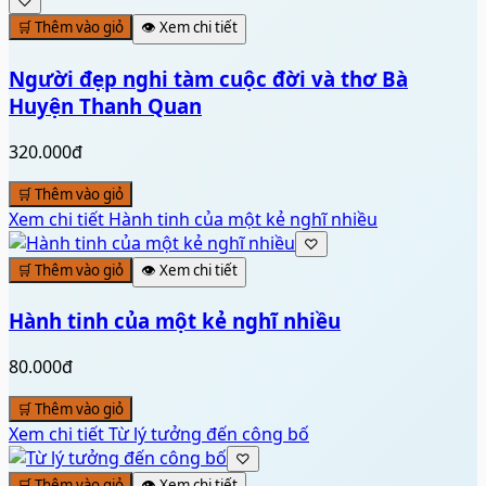
♡
🛒 Thêm vào giỏ
👁️ Xem chi tiết
Người đẹp nghi tàm cuộc đời và thơ Bà
Huyện Thanh Quan
320.000đ
🛒 Thêm vào giỏ
Xem chi tiết
Hành tinh của một kẻ nghĩ nhiều
♡
🛒 Thêm vào giỏ
👁️ Xem chi tiết
Hành tinh của một kẻ nghĩ nhiều
80.000đ
🛒 Thêm vào giỏ
Xem chi tiết
Từ lý tưởng đến công bố
♡
🛒 Thêm vào giỏ
👁️ Xem chi tiết