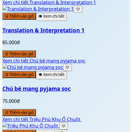
Xem chi tiết
Translation & Interpretation 1
♡
🛒 Thêm vào giỏ
👁️ Xem chi tiết
Translation & Interpretation 1
85.000đ
🛒 Thêm vào giỏ
Xem chi tiết
Chú bé mang pyjama sọc
♡
🛒 Thêm vào giỏ
👁️ Xem chi tiết
Chú bé mang pyjama sọc
75.000đ
🛒 Thêm vào giỏ
Xem chi tiết
Triệu Phú Khu Ổ Chuột ️
♡