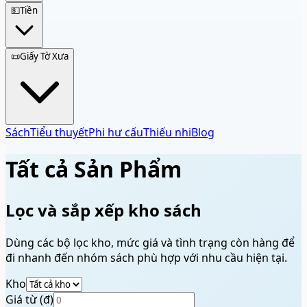
💵
Tiền
📜
Giấy Tờ Xưa
Sách
Tiểu thuyết
Phi hư cấu
Thiếu nhi
Blog
Tất cả Sản Phẩm
Lọc và sắp xếp kho sách
Dùng các bộ lọc kho, mức giá và tình trạng còn hàng để
đi nhanh đến nhóm sách phù hợp với nhu cầu hiện tại.
Kho
Giá từ (đ)