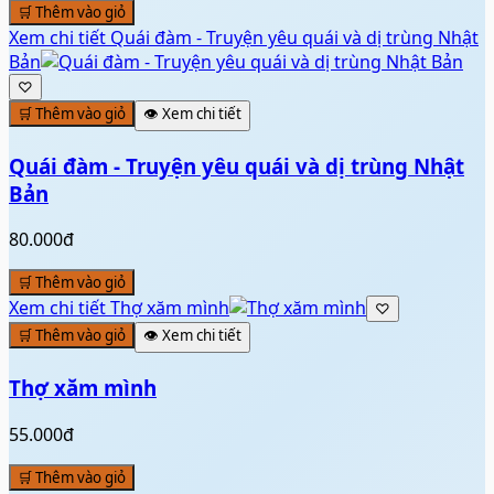
🛒 Thêm vào giỏ
Xem chi tiết
Quái đàm - Truyện yêu quái và dị trùng Nhật
Bản
♡
🛒 Thêm vào giỏ
👁️ Xem chi tiết
Quái đàm - Truyện yêu quái và dị trùng Nhật
Bản
80.000đ
🛒 Thêm vào giỏ
Xem chi tiết
Thợ xăm mình
♡
🛒 Thêm vào giỏ
👁️ Xem chi tiết
Thợ xăm mình
55.000đ
🛒 Thêm vào giỏ