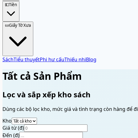
💵
Tiền
📜
Giấy Tờ Xưa
Sách
Tiểu thuyết
Phi hư cấu
Thiếu nhi
Blog
Tất cả Sản Phẩm
Lọc và sắp xếp kho sách
Dùng các bộ lọc kho, mức giá và tình trạng còn hàng để đ
Kho
Giá từ (đ)
Đến (đ)