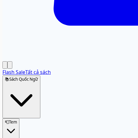
Flash Sale
Tất cả sách
📚
Sách Quốc Ngữ
📮
Tem