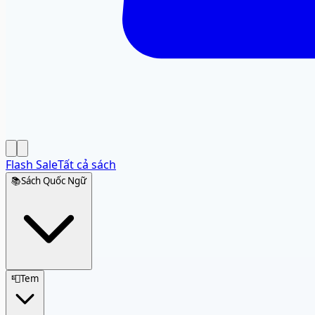
Flash Sale
Tất cả sách
📚
Sách Quốc Ngữ
📮
Tem