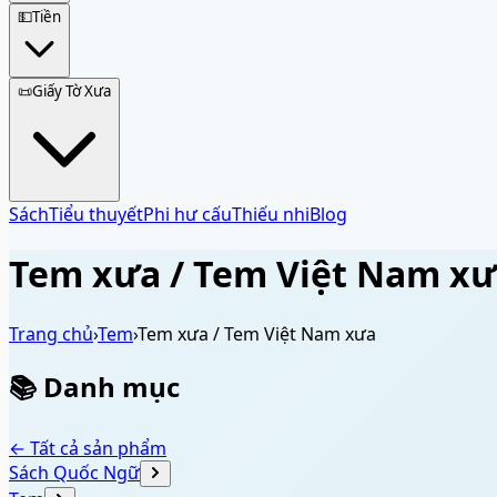
💵
Tiền
📜
Giấy Tờ Xưa
Sách
Tiểu thuyết
Phi hư cấu
Thiếu nhi
Blog
Tem xưa / Tem Việt Nam x
Trang chủ
›
Tem
›
Tem xưa / Tem Việt Nam xưa
📚 Danh mục
← Tất cả sản phẩm
Sách Quốc Ngữ